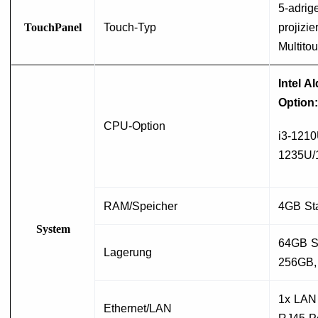
5-adrig
TouchPanel
Touch-Typ
projizie
Multito
Intel A
Option:
CPU-Option
i3-1210
1235U/
RAM/Speicher
4GB St
System
64GB S
Lagerung
256GB,
1x LAN
Ethernet/LAN