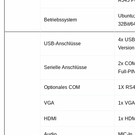
RJ45 Po
Ubuntu;
Betriebssystem
32Bit/6
4x USB
USB-Anschlüsse
Version
2x COM
Serielle Anschlüsse
Full-PI
Optionales COM
1X RS4
VGA
1x VGA
HDMI
1x HDM
Audio
MIC-In,