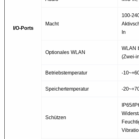
100-24
Macht
Aktivsc
I/O-Ports
In
WLAN be
Optionales WLAN
(Zwei-i
Betriebstemperatur
-10~+6
Speichertemperatur
-20~+7
IP65/IP
Widerst
Schützen
Feuchti
Vibrati