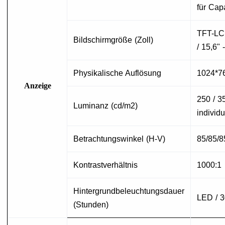
für Cap
T
FT-LCD
Bildschirmgröße (Zoll)
/ 15,6" 
Physikalische Auflösung
1
024*7
Anzeige
250 / 3
Luminanz (cd/m2)
individ
Betrachtungswinkel (H-V)
85/85/8
Kontrastverhältnis
1000:1
Hintergrundbeleuchtungsdauer
LED / 3
(Stunden)