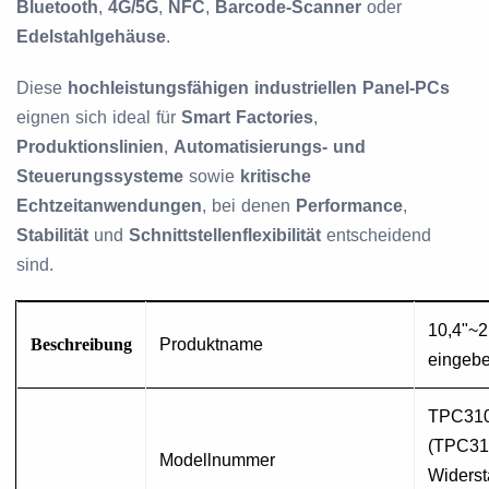
Bluetooth
,
4G/5G
,
NFC
,
Barcode-Scanner
oder
Edelstahlgehäuse
.
Diese
hochleistungsfähigen industriellen Panel-PCs
eignen sich ideal für
Smart Factories
,
Produktionslinien
,
Automatisierungs- und
Steuerungssysteme
sowie
kritische
Echtzeitanwendungen
, bei denen
Performance
,
Stabilität
und
Schnittstellenflexibilität
entscheidend
sind.
1
0,4"~2
Beschreibung
Produktname
eingebe
TPC310
(TPC310
Modellnummer
Widers