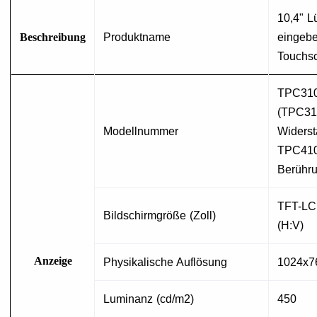
10,4" Lü
Beschreibung
Produktname
eingebe
Touchs
TPC31
(TPC310
Modellnummer
Widerst
TPC410 
Berühru
TFT-LCD
Bildschirmgröße (Zoll)
(H:V)
Anzeige
Physikalische Auflösung
1024x7
Luminanz (cd/m2)
450