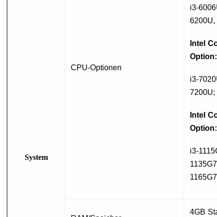
i3-600
6200U
Intel C
Option:
CPU-Optionen
i3-702
7200U;
Intel C
Option:
i3-1115
System
1135G7/
1165G7
4GB St