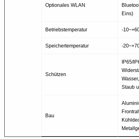
Optionales WLAN
Bluetoo
Eins)
Betriebstemperatur
-10~+6
Speichertemperatur
-20~+7
IP65/IP
Widers
Schützen
Wasser,
Staub u
Alumin
Frontr
Bau
Kühldec
Metall