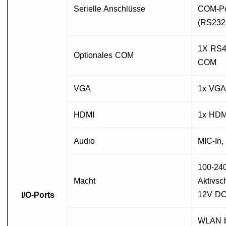
Serielle Anschlüsse
COM-Por
(RS232
1X RS4
Optionales COM
COM
VGA
1x VGA
HDMI
1x HDM
Audio
MIC-In,
100-24
Macht
Aktivsc
12V DC
I/O-Ports
WLAN b