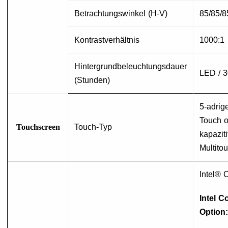
Betrachtungswinkel (H-V)
85/85/8
Kontrastverhältnis
1000:1
Hintergrundbeleuchtungsdauer
LED / 3
(Stunden)
5-adrige
Touch od
Touchscreen
Touch-Typ
kapazit
Multito
Intel® 
Intel C
Option: