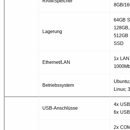
RAM/Speicher
8GB/1
64GB S
128GB,
Lagerung
512GB 
SSD
1x LAN
Ethernet/LAN
1000Mbi
Ubuntu;
Betriebssystem
Linux; 3
4x USB-
USB-Anschlüsse
6x USB
2x COM