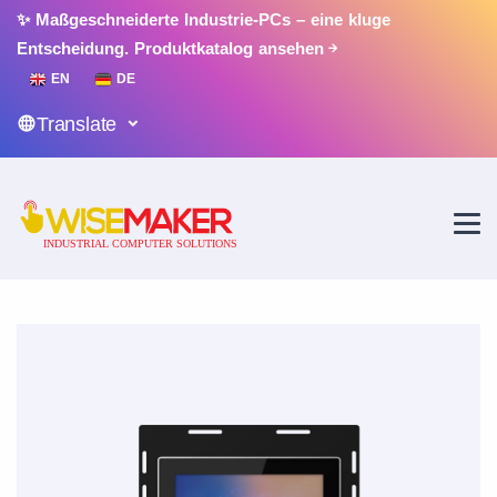
✨ Maßgeschneiderte Industrie-PCs – eine kluge
Entscheidung.
Produktkatalog ansehen
EN
DE
Translate