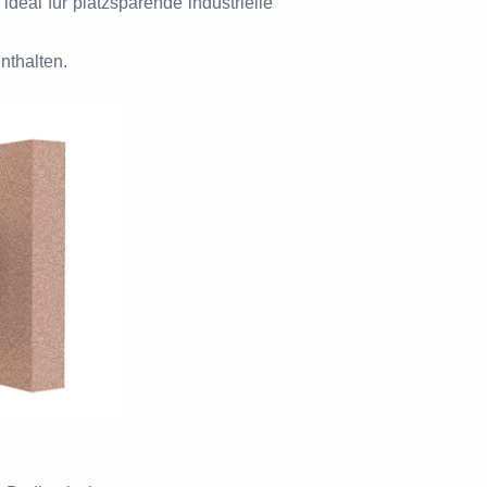
eal für platzsparende industrielle
nthalten.