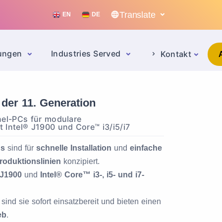
Translate
EN
DE
sungen
Industries Served
Kontakt
C der 11. Generation
nel-PCs für modulare
 Intel® J1900 und Core™ i3/i5/i7
Cs
sind für
schnelle Installation
und
einfache
roduktionslinien
konzipiert.
 J1900
und
Intel® Core™ i3-, i5- und i7-
sind sie sofort einsatzbereit und bieten einen
eb
.