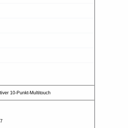
D
itiver 10-Punkt-Multitouch
G7