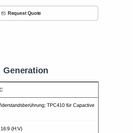
Request Quote
1. Generation
PC
derstandsberührung; TPC410 für Capactive
 16:9 (H:V)