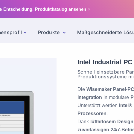
ge Entscheidung.
Produktkatalog ansehen
ensprofil
Produkte
Maßgeschneiderte Lö
Intel Industrial P
Schnell einsetzbare Pa
Produktionssysteme mit
Die
Wisemaker Panel-P
Integration
in modulare
P
Unterstützt werden
Intel®
Prozessoren
.
Dank
lüfterlosem Design
zuverlässigen 24/7-Betri