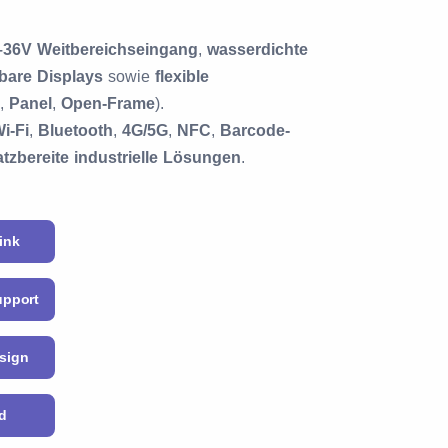
–36V Weitbereichseingang
,
wasserdichte
bare Displays
sowie
flexible
,
Panel
,
Open-Frame
).
i-Fi
,
Bluetooth
,
4G/5G
,
NFC
,
Barcode-
atzbereite industrielle Lösungen
.
ink
upport
esign
ld