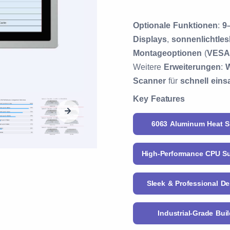
Optionale Funktionen
:
9
Displays
,
sonnenlichtles
Montageoptionen
(
VESA
Weitere
Erweiterungen
:
W
Scanner
für
schnell eins
Key Features
6063 Aluminum Heat S
High-Performance CPU S
Sleek & Professional D
Industrial-Grade Bui