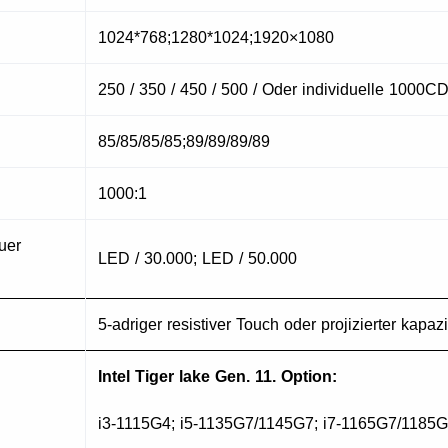
1024*768;1280*1024;1920×1080
250 / 350 / 450 / 500 / Oder individuelle 1000C
85/85/85/85;89/89/89/89
1000:1
uer
LED / 30.000; LED / 50.000
5-adriger resistiver Touch oder projizierter kapaz
Intel Tiger lake
Gen. 11. Option:
i3-1115G4; i5-1135G7/1145G7; i7-1165G7/1185