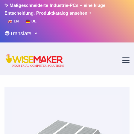
✨ Maßgeschneiderte Industrie-PCs – eine kluge
Entscheidung.
Produktkatalog ansehen
EN
DE
Translate