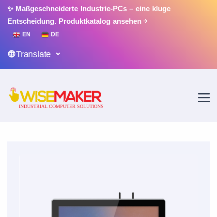
✨ Maßgeschneiderte Industrie-PCs – eine kluge
Entscheidung.
Produktkatalog ansehen
EN
DE
Translate