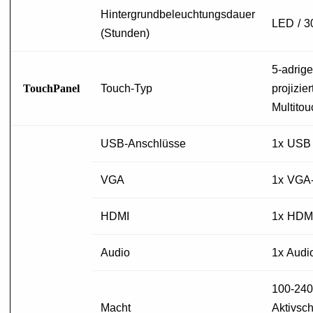
Hintergrundbeleuchtungsdauer
LED / 3
(Stunden)
5-adrige
TouchPanel
Touch-Typ
projizie
Multitou
USB-Anschlüsse
1x USB 
VGA
1x VGA
HDMI
1x HDMI
Audio
1x Audio
100-24
Macht
Aktivsc