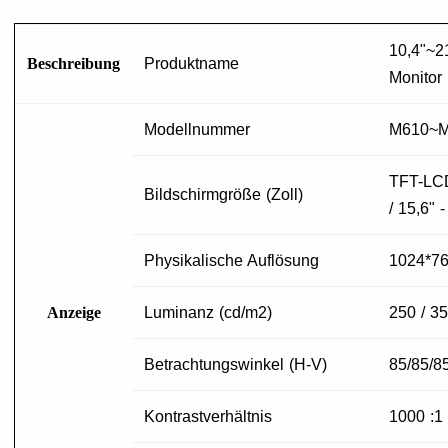
10,4"~2
Beschreibung
Produktname
Monitor
Modellnummer
M610~
TFT-LCD
Bildschirmgröße (Zoll)
/ 15,6" 
Physikalische Auflösung
1024*76
Anzeige
Luminanz (cd/m2)
250 / 3
Betrachtungswinkel (H-V)
85/85/8
Kontrastverhältnis
1000 :1