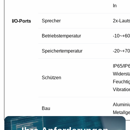
In
Sprecher
2x-Laut
I/O-Ports
Betriebstemperatur
-10~+6
Speichertemperatur
-20~+7
IP65/IP
Widerst
Schützen
Feuchti
Vibrati
Alumini
Bau
Metallg